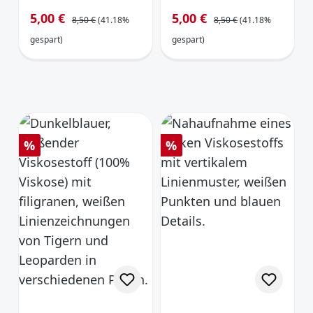
„Flamingo-
Viskose
Regulärer Preis:
Regulärer Preis:
Verkaufspreis:
Verkaufspreis:
5,00 €
5,00 €
8,50 €
(41.18%
8,50 €
(41.18%
Dance“ mint
dunkelblau/petr
ol/koralle
gespart)
gespart)
Rabatt
Rabatt
%
%