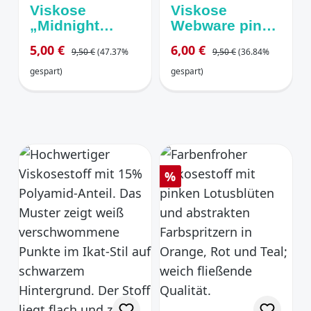
Viskose
Viskose
„Midnight
Webware pink
Safari“ (147cm)
grafisches
Regulärer Preis:
Regulärer Preis:
Verkaufspreis:
Verkaufspreis:
5,00 €
6,00 €
9,50 €
(47.37%
9,50 €
(36.84%
Tiger/
Muster
Leoparden
gespart)
gespart)
dunkelblau
Rabatt
%