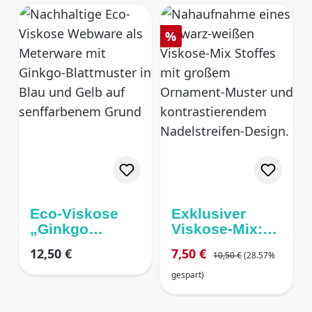
Rabatt
%
Eco-Viskose
Exklusiver
„Ginkgo
Viskose-Mix:
Breeze“ –
Ornament/Nade
Regulärer Preis:
Regulärer Preis:
Verkaufspreis:
12,50 €
7,50 €
10,50 €
(28.57%
Nachhaltiger
lstreifen
Luxus in Blau
gespart)
& Sand