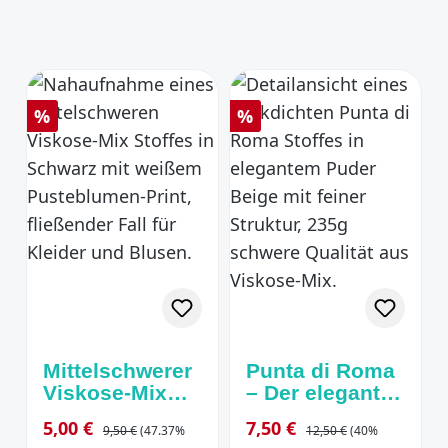
Glitzereffekt
Rabatt
Rabatt
%
%
Mittelschwerer
Punta di Roma
Viskose-Mix
– Der elegante
„Pusteblume“
Allrounder in
Regulärer Preis:
Regulärer Preis:
Verkaufspreis:
Verkaufspreis:
5,00 €
7,50 €
9,50 €
(47.37%
12,50 €
(40%
– Schwarz &
Puder-Nuancen