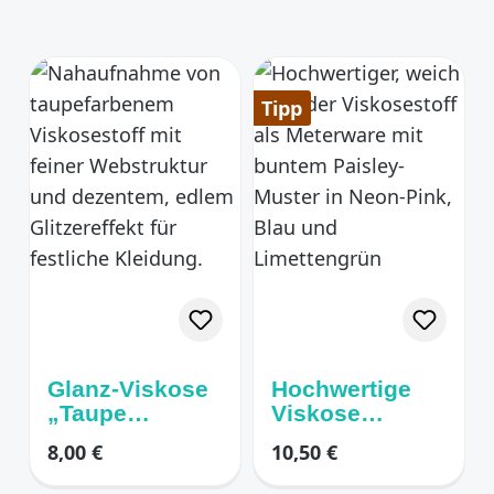
Tipp
Glanz-Viskose
Hochwertige
„Taupe
Viskose
Shimmer“ –
"Wildes
Regulärer Preis:
Regulärer Preis:
8,00 €
10,50 €
Edle Webware
Paisley"-pink
mit dezentem
gelb royalblau