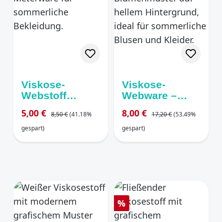
Viskose-
Viskose-
Webstoff
Webware –
„Freedom
Floral-Print
Regulärer Preis:
Regulärer Preis:
Verkaufspreis:
Verkaufspreis:
5,00 €
8,00 €
8,50 €
(41.18%
17,20 €
(53.49%
Birds“ in
Petrol mit
Terrakotta
Blumenmuster
gespart)
gespart)
Rabatt
%