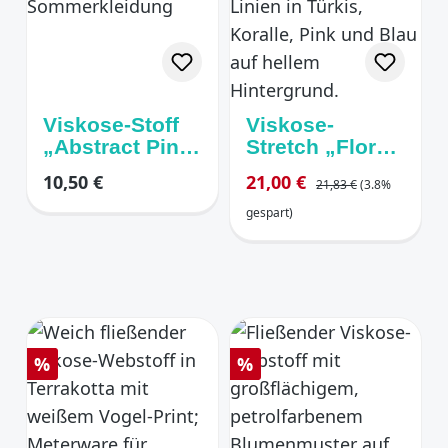
Viskose-Stoff
Viskose-
„Abstract Pink
Stretch „Floral
Spot“ –
Aqua“
Regulärer Preis:
Regulärer Preis:
Verkaufspreis:
10,50 €
21,00 €
21,83 €
(3.8%
Fließende
türkis/pink/kora
Eleganz
lle
gespart)
pink/creme
Rabatt
Rabatt
%
%