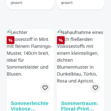
Weiß
gespart)
gespart)
Rabatt
Rabatt
%
%
Sommerleichte
Sommertraum:
Viskose
Floral-Print