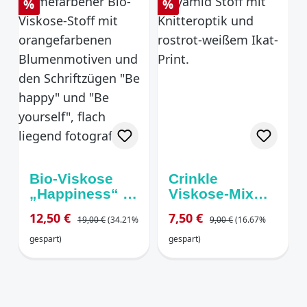
Rabatt
Rabatt
%
%
Bio-Viskose
Crinkle
„Happiness“ –
Viskose-Mix
creme Blumen
„Ethno Ikat“ –
Regulärer Preis:
Regulärer Preis:
Verkaufspreis:
Verkaufspreis:
12,50 €
7,50 €
19,00 €
(34.21%
9,00 €
(16.67%
/Sprüche
Rostrot &
Creme
gespart)
gespart)