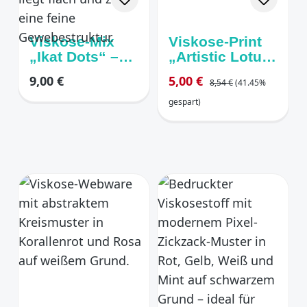
Viskose-Mix
Viskose-Print
„Ikat Dots“ –
„Artistic Lotus“
Zeitloses
Blumen
Regulärer Preis:
Regulärer Preis:
Verkaufspreis:
9,00 €
5,00 €
8,54 €
(41.45%
Schwarz-Weiß
rot/gelb/pink
gespart)