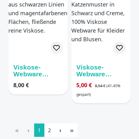
Viskose-
Viskose-
Webware
Webware
„Graphic
„Graphic Cats“
Regulärer Preis:
Regulärer Preis:
Verkaufspreis:
8,00 €
5,00 €
8,54 €
(41.45%
Bloom“ –
– Schwarz &
Magenta &
Creme
gespart)
Schwarz
Seite
Seite
1
2