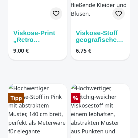
Viskose-Print
Viskose-Stoff
„Retro
geografisches
Geometric“ –
Muster
Regulärer Preis:
Regulärer Preis:
9,00 €
6,75 €
Koralle/Flieder/
Rosa/Pink
Rabatt
Tipp
%