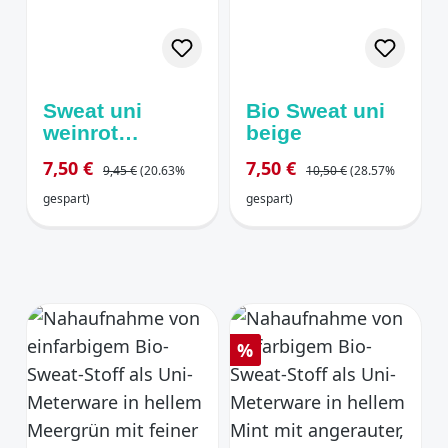
Sweat uni
Bio Sweat uni
weinrot
beige
melange
Regulärer Preis:
Regulärer Preis:
Verkaufspreis:
Verkaufspreis:
7,50 €
7,50 €
9,45 €
(20.63%
10,50 €
(28.57%
gespart)
gespart)
Rabatt
%