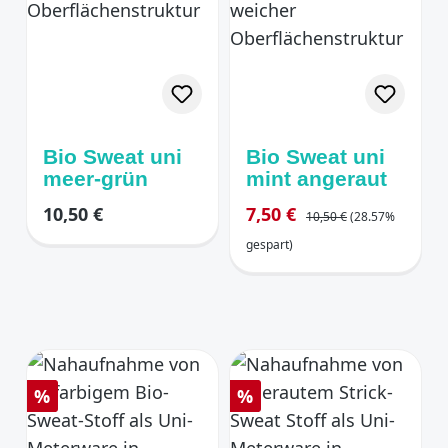
Bio Sweat uni
Bio Sweat uni
meer-grün
mint angeraut
Regulärer Preis:
Regulärer Preis:
Verkaufspreis:
10,50 €
7,50 €
10,50 €
(28.57%
gespart)
Rabatt
Rabatt
%
%