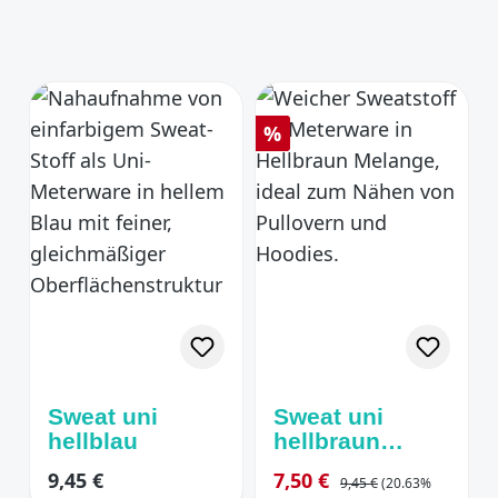
Rabatt
%
Sweat uni
Sweat uni
hellblau
hellbraun
melange
Regulärer Preis:
Regulärer Preis:
Verkaufspreis:
9,45 €
7,50 €
9,45 €
(20.63%