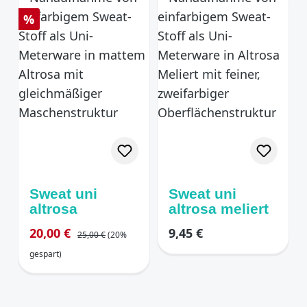
Rabatt
%
Sweat uni
Sweat uni
altrosa
altrosa meliert
Regulärer Preis:
Verkaufspreis:
Regulärer Preis:
20,00 €
9,45 €
25,00 €
(20%
gespart)