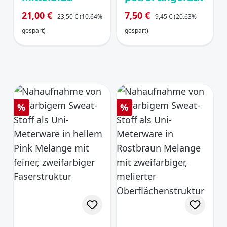
Regulärer Preis:
Regulärer Preis:
Verkaufspreis:
Verkaufspreis:
21,00 €
7,50 €
23,50 €
(10.64%
9,45 €
(20.63%
gespart)
gespart)
Rabatt
Rabatt
%
%