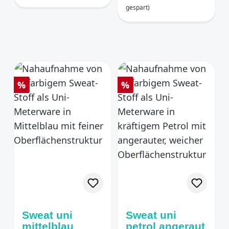
gespart)
Rabatt
Rabatt
%
%
Sweat uni
Sweat uni
mittelblau
petrol angeraut