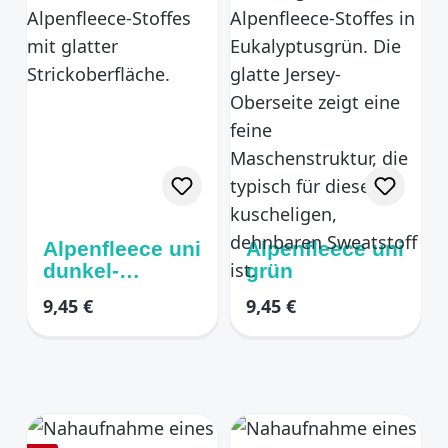
Alpenfleece uni
Alpenfleece uni
dunkel-
grün
anthrazit -
Regulärer Preis:
Regulärer Preis:
9,45 €
9,45 €
melange