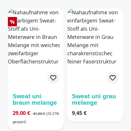
Rabatt
%
Sweat uni
Sweat uni grau
braun melange
melange
Regulärer Preis:
Verkaufspreis:
Regulärer Preis:
29,00 €
9,45 €
41,00 €
(29.27%
gespart)