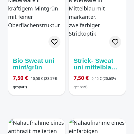
Bio Sweat uni
Strick- Sweat
mint/grün
uni mittelblau
meliert
Regulärer Preis:
Regulärer Preis:
Verkaufspreis:
Verkaufspreis:
7,50 €
7,50 €
10,50 €
(28.57%
9,45 €
(20.63%
angeraut
gespart)
gespart)