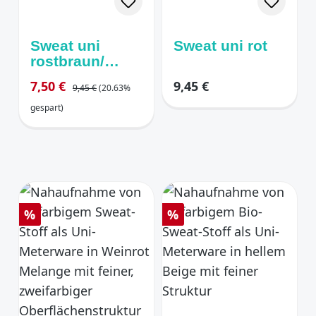
Sweat uni
Sweat uni rot
rostbraun/
terracotta
Regulärer Preis:
Verkaufspreis:
Regulärer Preis:
7,50 €
9,45 €
9,45 €
(20.63%
gespart)
Rabatt
Rabatt
%
%