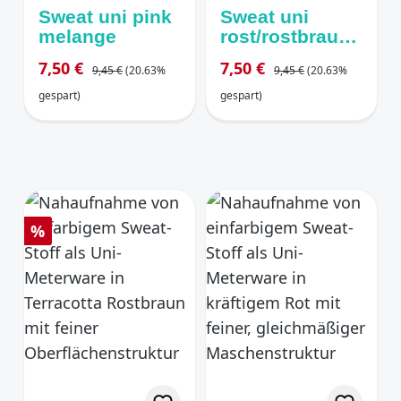
Sweat uni pink
Sweat uni
melange
rost/rostbraun
melange
Regulärer Preis:
Regulärer Preis:
Verkaufspreis:
Verkaufspreis:
7,50 €
7,50 €
9,45 €
(20.63%
9,45 €
(20.63%
gespart)
gespart)
Rabatt
%