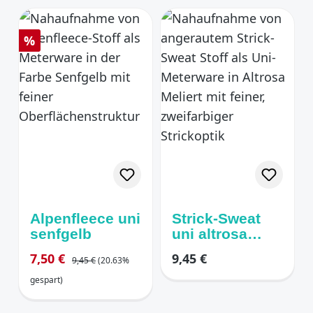
Rabatt
%
Alpenfleece uni
Strick-Sweat
senfgelb
uni altrosa
angeraut
Regulärer Preis:
Verkaufspreis:
Regulärer Preis:
7,50 €
9,45 €
9,45 €
(20.63%
gespart)