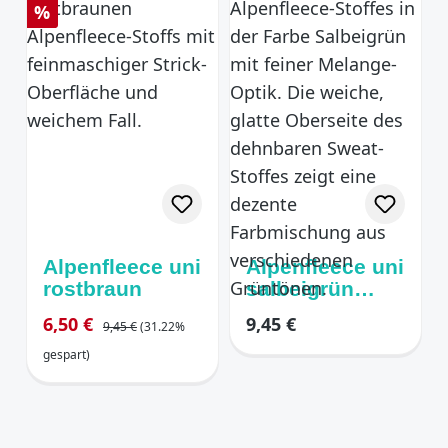
Rabatt
%
Alpenfleece uni
Alpenfleece uni
rostbraun
salbeigrün
melange
Regulärer Preis:
Verkaufspreis:
Regulärer Preis:
6,50 €
9,45 €
9,45 €
(31.22%
gespart)