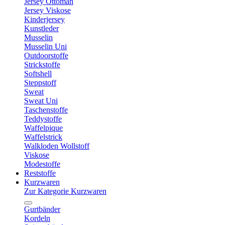
Jersey Ottoman
Jersey Viskose
Kinderjersey
Kunstleder
Musselin
Musselin Uni
Outdoorstoffe
Strickstoffe
Softshell
Steppstoff
Sweat
Sweat Uni
Taschenstoffe
Teddystoffe
Waffelpique
Waffelstrick
Walkloden Wollstoff
Viskose
Modestoffe
Reststoffe
Kurzwaren
Zur Kategorie Kurzwaren
Gurtbänder
Kordeln