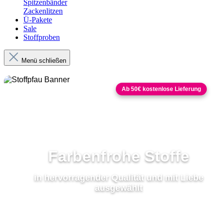
Spitzenbänder
Zackenlitzen
Ü-Pakete
Sale
Stoffproben
Menü schließen
Ab 50€ kostenlose Lieferung
Farbenfrohe Stoffe
in hervorragender Qualität und mit Liebe
ausgewählt