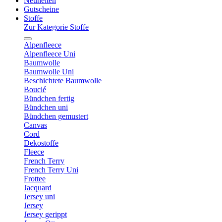
Neuheiten
Gutscheine
Stoffe
Zur Kategorie Stoffe
Alpenfleece
Alpenfleece Uni
Baumwolle
Baumwolle Uni
Beschichtete Baumwolle
Bouclé
Bündchen fertig
Bündchen uni
Bündchen gemustert
Canvas
Cord
Dekostoffe
Fleece
French Terry
French Terry Uni
Frottee
Jacquard
Jersey uni
Jersey
Jersey gerippt