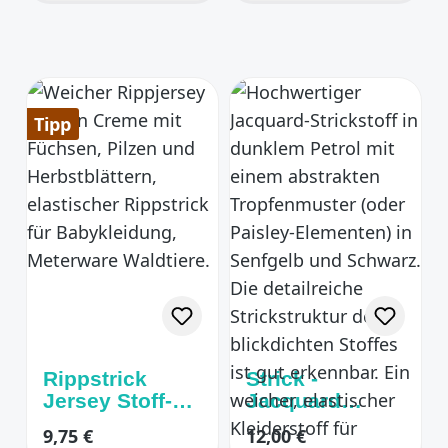
Kirschblüten
AltFlieder
Tipp
Rippstrick
Strick -
Jersey Stoff-
Jacquard
Füchse creme /
petrol /
Regulärer Preis:
Regulärer Preis:
9,75 €
12,00 €
orange / rost
schwarz /