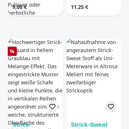
uni
Regulärer Preis:
Regulärer Preis:
9,00 €
11,25 €
Rabatt
%
Strick-
Strick-Sweat