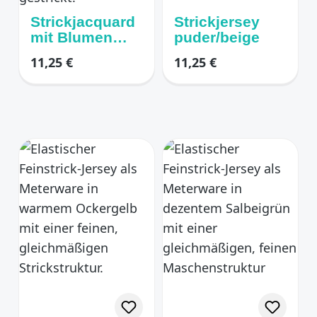
Strickjacquard
Strickjersey
mit Blumen
puder/beige
Muster
Regulärer Preis:
Regulärer Preis:
11,25 €
11,25 €