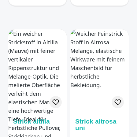
gelbgrün mit
Tropfen
Strick altlila
Strick altrosa
uni