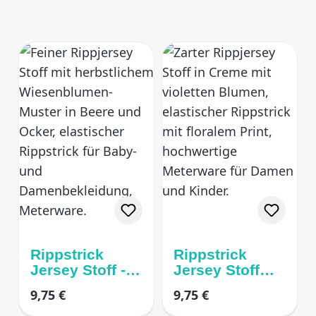
Rippstrick
Rippstrick
Jersey Stoff -
Jersey Stoff
Mohnblume
Cremefarben
Regulärer Preis:
Regulärer Preis:
9,75 €
9,75 €
cremfarben
mit