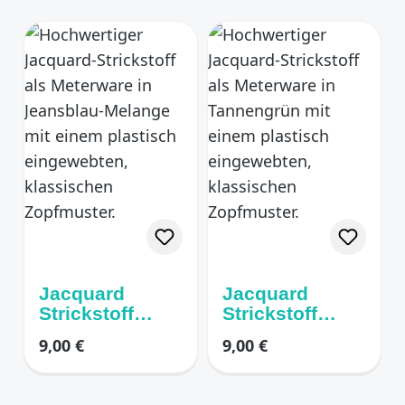
Jacquard
Jacquard
Strickstoff
Strickstoff
Zopfmuster
Zopfmuster
Regulärer Preis:
Regulärer Preis:
9,00 €
9,00 €
Denim melange
Dunkelgrün
( blaugrau)