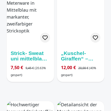
Strick- Sweat
„Kuschel-
uni mittelblau
Giraffen“ –
meliert
Strickjacquard
Regulärer Preis:
Regulärer Preis:
Verkaufspreis:
Verkaufspreis:
7,50 €
12,00 €
9,45 €
(20.63%
20,00 €
(40%
angeraut
in Petrolgrün
gespart)
gespart)