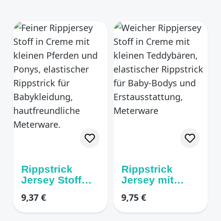
Rippstrick
Rippstrick
Jersey Stoff
Jersey mit
mit Pferden
kleinen Bären
Regulärer Preis:
Regulärer Preis:
9,37 €
9,75 €
beige/braun