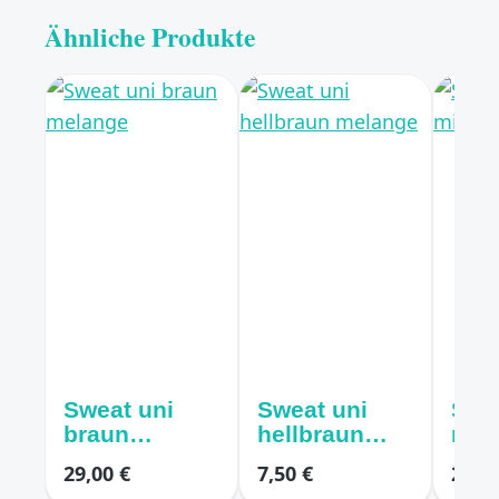
Ähnliche Produkte
Sweat uni
Sweat uni
Swe
braun
hellbraun
mitt
melange
melange
29,00 €
7,50 €
21,00