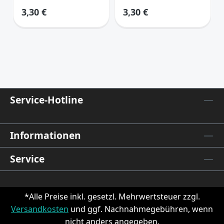
elastisch
elastisch
Regulärer Preis:
Regulärer Preis:
3,30 €
3,30 €
braun/greige
creme/beige
Service-Hotline
Informationen
Service
*Alle Preise inkl. gesetzl. Mehrwertsteuer zzgl.
Versandkosten
und ggf. Nachnahmegebühren, wenn
nicht anders angegeben.