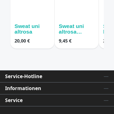
Sweat uni
Sweat uni
Swe
altrosa
altrosa
bra
meliert
mel
20,00 €
9,45 €
29,00
Service-Hotline
Informationen
Service