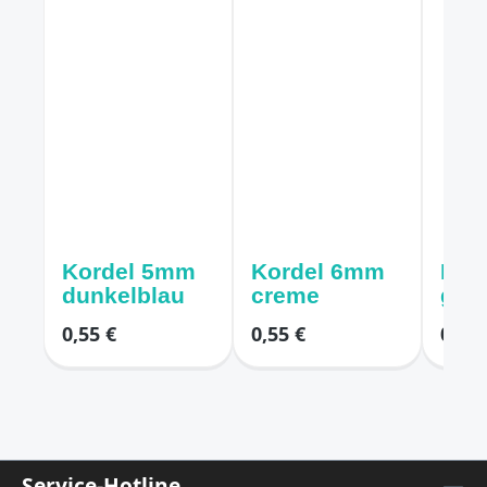
Kordel 5mm
Kordel 6mm
Korde
dunkelblau
creme
gra
0,55 €
0,55 €
0,55 
Service-Hotline