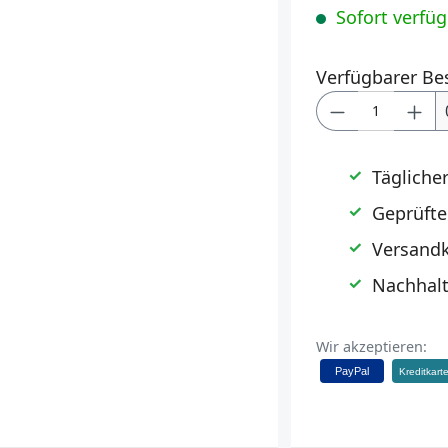
Sofort verfügb
Verfügbarer Be
Produkt Anz
Tägliche
Geprüfte
Versandk
Nachhalt
Wir akzeptieren:
PayPal
Kreditkart