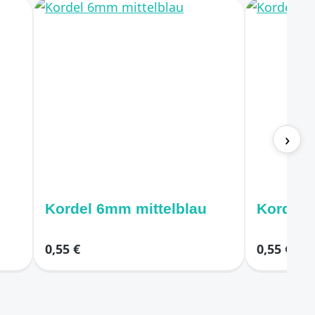
›
Kordel 6mm mittelblau
K
0,55 €
0,55 €