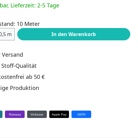
ar, Lieferzeit: 2-5 Tage
stand: 10 Meter
ahl: Gib den gewünschten Wert ein oder
0,5 m
In den Warenkorb
r Versand
 Stoff-Qualität
ostenfrei ab 50 €
ige Produktion
e
Ratepay
Vorkasse
Apple Pay
SEPA