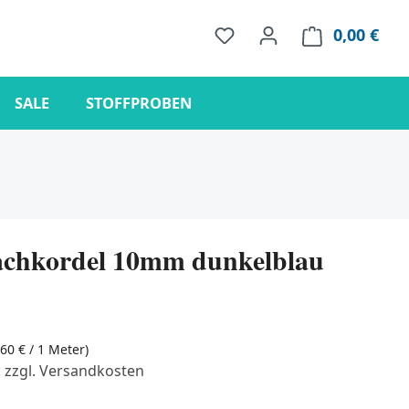
0,00 €
Ware
SALE
STOFFPROBEN
achkordel 10mm dunkelblau
,60 € / 1 Meter)
. zzgl. Versandkosten