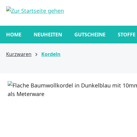
springen
Zur Hauptnavigation springen
HOME
NEUHEITEN
GUTSCHEINE
STOFFE
Kurzwaren
Kordeln
Bildergalerie überspringen