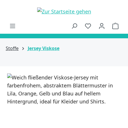
alt springen
Ware
Stoffe
Jersey Viskose
Bildergalerie überspringen