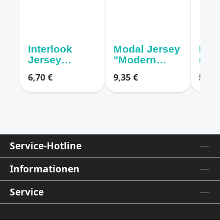
Interlook
Modal Jersey
Mod
Jersey
"Modern
mit
schwarz
Jungle"
rom
6,70 €
9,35 €
5,00 
animal print
Blu
Bee
Service-Hotline
Informationen
Service