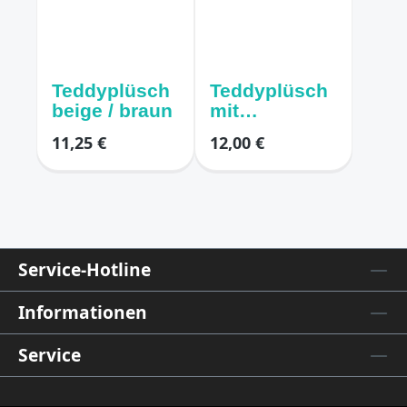
Teddyplüsch
Teddyplüsch
beige / braun
mit
Stickereien
11,25 €
12,00 €
Blüten /
Blätter
Service-Hotline
Informationen
Service