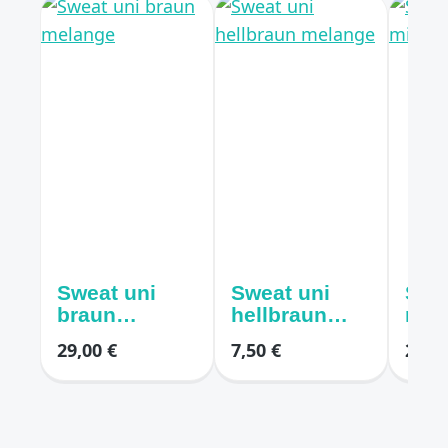
Sweat uni
Sweat uni
Swe
braun
hellbraun
mitt
melange
melange
29,00 €
7,50 €
21,00