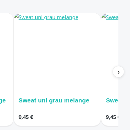
›
ge
Sweat uni grau melange
Sweat un
9,45 €
9,45 €