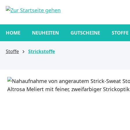
springen
Zur Hauptnavigation springen
HOME
NEUHEITEN
GUTSCHEINE
STOFFE
Stoffe
Strickstoffe
Bildergalerie überspringen