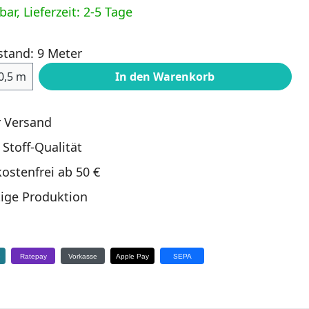
ar, Lieferzeit: 2-5 Tage
stand: 9 Meter
ahl: Gib den gewünschten Wert ein oder
0,5 m
In den Warenkorb
r Versand
 Stoff-Qualität
ostenfrei ab 50 €
ige Produktion
e
Ratepay
Vorkasse
Apple Pay
SEPA