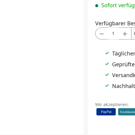
Sofort verfügb
Verfügbarer Be
Produkt Anz
Tägliche
Geprüfte
Versandk
Nachhalt
Wir akzeptieren:
PayPal
Kreditkart