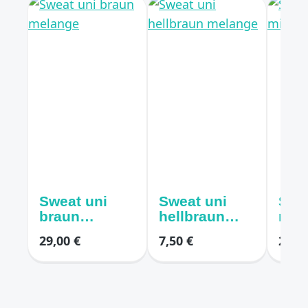
Sweat uni
Sweat uni
Swe
braun
hellbraun
mitt
melange
melange
29,00 €
7,50 €
21,00