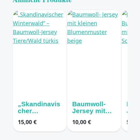
„Skandinavis
Baumwoll-
Bau
cher
Jersey mit
Jers
Winterwald“
kleinen
Butt
15,00 €
10,00 €
5,00 
– Baumwoll-
Blumenmust
Dre
Jersey
er beige
Schm
Tiere/Wald
gen