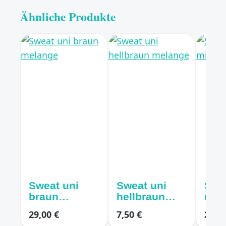
Ähnliche Produkte
Sweat uni
Sweat uni
Swe
braun
hellbraun
mitt
melange
melange
29,00 €
7,50 €
21,00