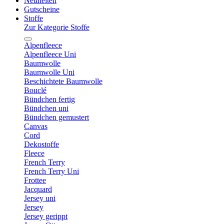
Neuheiten
Gutscheine
Stoffe
Zur Kategorie Stoffe
Alpenfleece
Alpenfleece Uni
Baumwolle
Baumwolle Uni
Beschichtete Baumwolle
Bouclé
Bündchen fertig
Bündchen uni
Bündchen gemustert
Canvas
Cord
Dekostoffe
Fleece
French Terry
French Terry Uni
Frottee
Jacquard
Jersey uni
Jersey
Jersey gerippt