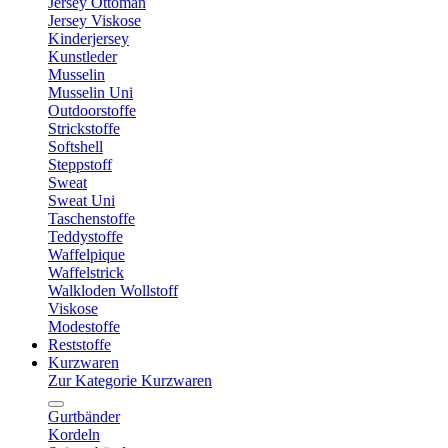
Jersey Ottoman
Jersey Viskose
Kinderjersey
Kunstleder
Musselin
Musselin Uni
Outdoorstoffe
Strickstoffe
Softshell
Steppstoff
Sweat
Sweat Uni
Taschenstoffe
Teddystoffe
Waffelpique
Waffelstrick
Walkloden Wollstoff
Viskose
Modestoffe
Reststoffe
Kurzwaren
Zur Kategorie Kurzwaren
Gurtbänder
Kordeln