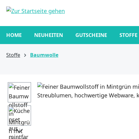
springen
Zur Hauptnavigation springen
HOME
NEUHEITEN
GUTSCHEINE
STOFFE
Stoffe
Baumwolle
Bildergalerie überspringen