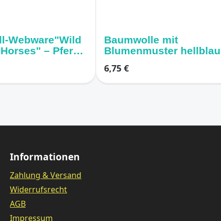
l-Webware"Wild
Baumwolle mit
Horses" – Pferde
Blumenmuster hellblau
osa
6,75 €
Informationen
Zahlung & Versand
Widerrufsrecht
AGB
Impressum