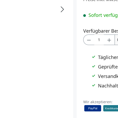
Sofort verfügb
Verfügbarer Be
Produkt Anz
Tägliche
Geprüfte
Versandk
Nachhalt
Wir akzeptieren:
PayPal
Kreditkart