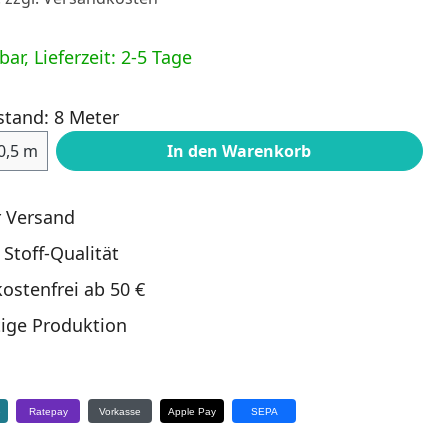
ar, Lieferzeit: 2-5 Tage
stand: 8 Meter
ahl: Gib den gewünschten Wert ein oder
0,5 m
In den Warenkorb
r Versand
 Stoff-Qualität
ostenfrei ab 50 €
ige Produktion
e
Ratepay
Vorkasse
Apple Pay
SEPA