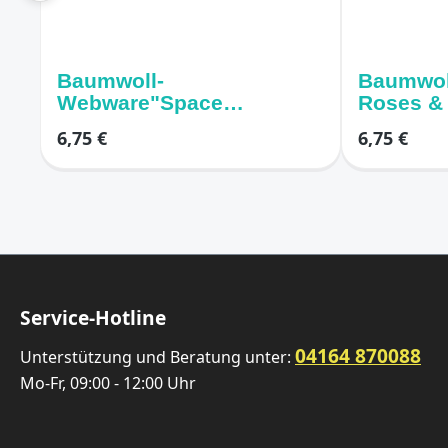
Baumwoll-
Baumwol
Webware"Space
Roses & 
Adventure" – Weltraum
weiss /r
6,75 €
6,75 €
dunkelblau
Service-Hotline
04164 870088
Unterstützung und Beratung unter:
Mo-Fr, 09:00 - 12:00 Uhr