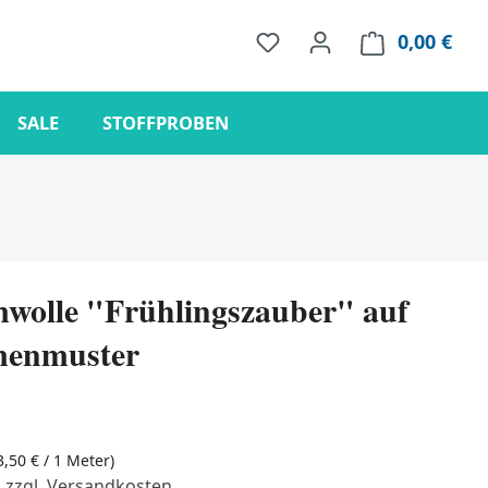
0,00 €
Ware
SALE
STOFFPROBEN
olle "Frühlingszauber" auf
menmuster
3,50 € / 1 Meter)
. zzgl. Versandkosten