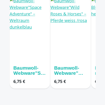
Baumwoll-
Baumwoll-
Bau
Webware"Sp
Webware"Wil
mit
ace
d Roses &
Blu
6,75 €
6,75 €
6,75 
Adventure" –
Horses" –
er h
Weltraum
Pferde weiss
dunkelblau
/rosa