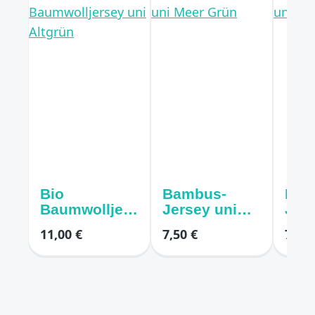
Bio
Bambus-
Bau
Baumwolljers
Jersey uni
Jerse
ey uni
Meer Grün
Aqu
11,00 €
7,50 €
7,50 
Altgrün