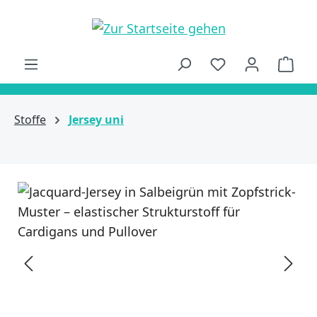
alt springen
Ware
Stoffe
Jersey uni
Bildergalerie überspringen