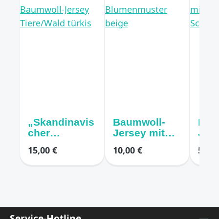
„Skandinavis
Baumwoll-
Bau
cher
Jersey mit
Jers
Winterwald“
kleinen
Butt
15,00 €
10,00 €
5,00 
– Baumwoll-
Blumenmust
Dre
Jersey
er beige
Schm
Tiere/Wald
gen
türkis
Service-Hotline