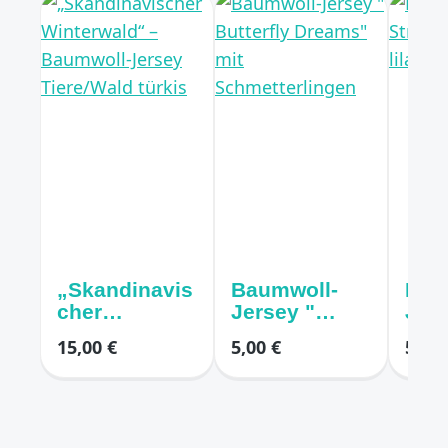
„Skandinavis
Baumwoll-
Bau
cher
Jersey "
Jers
Winterwald“
Butterfly
Stre
15,00 €
5,00 €
5,00 
– Baumwoll-
Dreams" mit
Girls
Jersey
Schmetterlin
mod
Tiere/Wald
gen
türkis