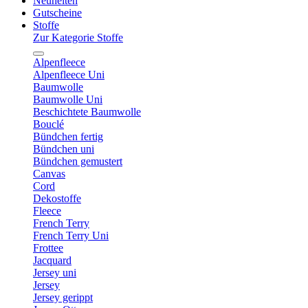
Neuheiten
Gutscheine
Stoffe
Zur Kategorie Stoffe
Alpenfleece
Alpenfleece Uni
Baumwolle
Baumwolle Uni
Beschichtete Baumwolle
Bouclé
Bündchen fertig
Bündchen uni
Bündchen gemustert
Canvas
Cord
Dekostoffe
Fleece
French Terry
French Terry Uni
Frottee
Jacquard
Jersey uni
Jersey
Jersey gerippt