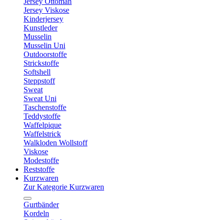
Jersey Ottoman
Jersey Viskose
Kinderjersey
Kunstleder
Musselin
Musselin Uni
Outdoorstoffe
Strickstoffe
Softshell
Steppstoff
Sweat
Sweat Uni
Taschenstoffe
Teddystoffe
Waffelpique
Waffelstrick
Walkloden Wollstoff
Viskose
Modestoffe
Reststoffe
Kurzwaren
Zur Kategorie Kurzwaren
Gurtbänder
Kordeln