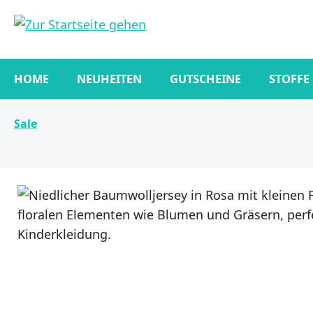
springen
Zur Hauptnavigation springen
HOME
NEUHEITEN
GUTSCHEINE
STOFFE
Sale
Bildergalerie überspringen