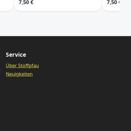
7,50 €
7,50 €
Service
Über Stoffpfau
Neuigkeiten