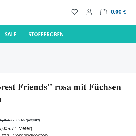
0,00 €
Ware
SALE
STOFFPROBEN
orest Friends" rosa mit Füchsen
n
9,45 €
(20.63% gespart)
5,00 € / 1 Meter)
. zzgl. Versandkosten