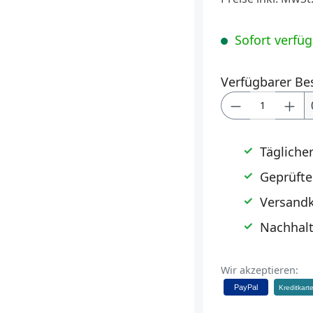
Sofort verfügb
Verfügbarer Be
Produkt Anz
Tägliche
Geprüfte
Versandk
Nachhalt
Wir akzeptieren:
PayPal
Kreditkart