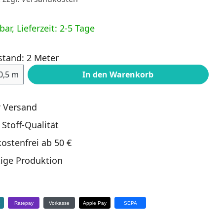
ar, Lieferzeit: 2-5 Tage
stand: 2 Meter
ahl: Gib den gewünschten Wert ein oder
0,5 m
In den Warenkorb
r Versand
 Stoff-Qualität
ostenfrei ab 50 €
ige Produktion
e
Ratepay
Vorkasse
Apple Pay
SEPA