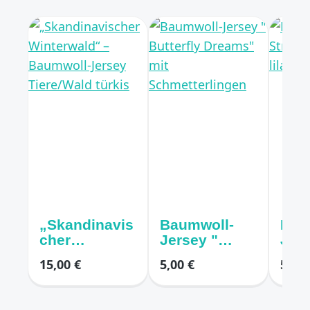
„Skandinavis
Baumwoll-
Bau
cher
Jersey "
Jers
Winterwald“
Butterfly
Stre
15,00 €
5,00 €
5,00 
– Baumwoll-
Dreams" mit
Girls
Jersey
Schmetterlin
mod
Tiere/Wald
gen