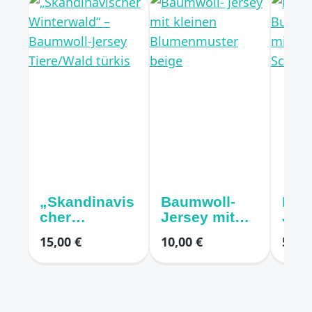
„Skandinavis
Baumwoll-
Bau
cher
Jersey mit
Jers
Winterwald“
kleinen
Butt
15,00 €
10,00 €
5,00 
– Baumwoll-
Blumenmust
Dre
Jersey
er beige
Schm
Tiere/Wald
gen
türkis