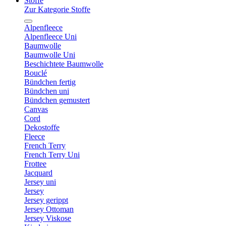
Stoffe
Zur Kategorie Stoffe
Alpenfleece
Alpenfleece Uni
Baumwolle
Baumwolle Uni
Beschichtete Baumwolle
Bouclé
Bündchen fertig
Bündchen uni
Bündchen gemustert
Canvas
Cord
Dekostoffe
Fleece
French Terry
French Terry Uni
Frottee
Jacquard
Jersey uni
Jersey
Jersey gerippt
Jersey Ottoman
Jersey Viskose