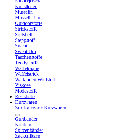
Kinderjersey
Kunstleder
Musselin
Musselin Uni
Outdoorstoffe
Strickstoffe
Softshell
Steppstoff
Sweat
Sweat Uni
Taschenstoffe
Teddystoffe
Waffelpique
Waffelstrick
Walkloden Wollstoff
Viskose
Modestoffe
Reststoffe
Kurzwaren
Zur Kategorie Kurzwaren
Gurtbänder
Kordeln
Spitzenbänder
Zackenlitzen