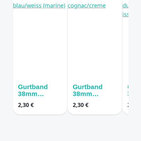
Gurtband
Gurtband
Gur
38mm
38mm
38
blau/weiss
cognac/crem
dun
2,30 €
2,30 €
2,30 
(marine)
e
atu