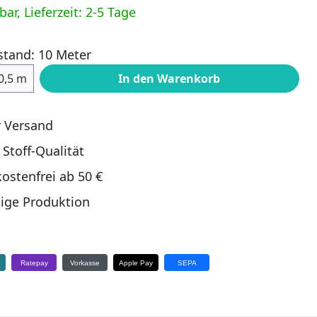
ar, Lieferzeit: 2-5 Tage
stand: 10 Meter
ahl: Gib den gewünschten Wert ein oder
0,5 m
In den Warenkorb
r Versand
 Stoff-Qualität
ostenfrei ab 50 €
ige Produktion
e
Ratepay
Vorkasse
Apple Pay
SEPA