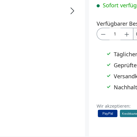
Sofort verfügb
Verfügbarer Be
Produkt Anz
Tägliche
Geprüfte
Versandk
Nachhalt
Wir akzeptieren:
PayPal
Kreditkart