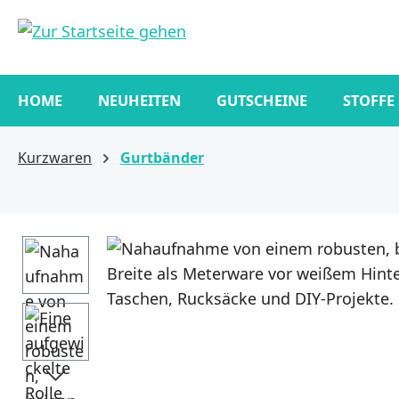
springen
Zur Hauptnavigation springen
HOME
NEUHEITEN
GUTSCHEINE
STOFFE
Kurzwaren
Gurtbänder
Bildergalerie überspringen