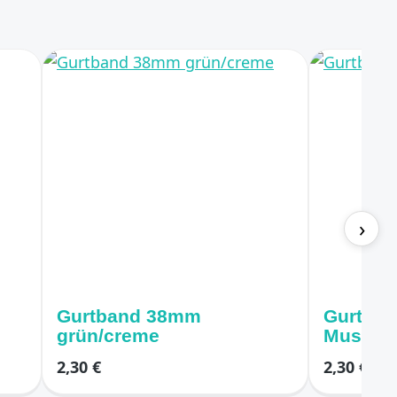
›
Gurtband 38mm
Gurtban
grün/creme
Muster
2,30 €
2,30 €