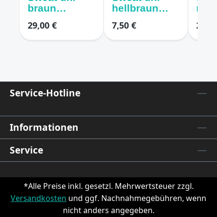
braun
hellbraun
mitt
melange
melange
29,00 €
7,50 €
21,00
Service-Hotline
Informationen
Service
*Alle Preise inkl. gesetzl. Mehrwertsteuer zzgl.
Versandkosten
und ggf. Nachnahmegebühren, wenn
nicht anders angegeben.