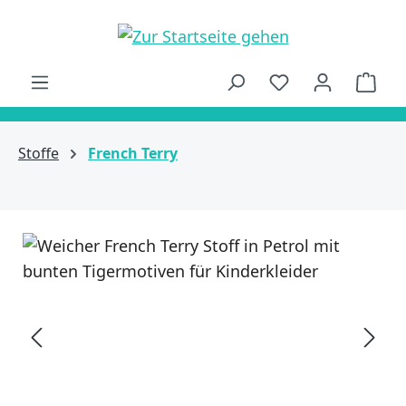
alt springen
Ware
Stoffe
French Terry
Bildergalerie überspringen