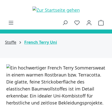
alt springen
Ware
Stoffe
French Terry Uni
Bildergalerie überspringen