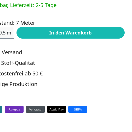
ar, Lieferzeit: 2-5 Tage
stand: 7 Meter
ahl: Gib den gewünschten Wert ein oder
0,5 m
In den Warenkorb
r Versand
 Stoff-Qualität
ostenfrei ab 50 €
ige Produktion
e
Ratepay
Vorkasse
Apple Pay
SEPA