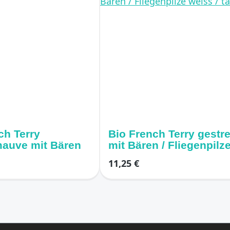
ch Terry
Bio French Terry gestre
mauve mit Bären
mit Bären / Fliegenpilz
weiss / taupe
11,25 €