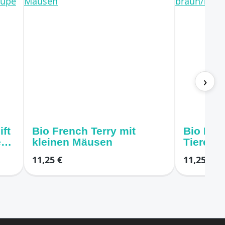
›
ift
Bio French Terry mit
Bio Fren
e
kleinen Mäusen
Tieren 
grün
11,25 €
11,25 €