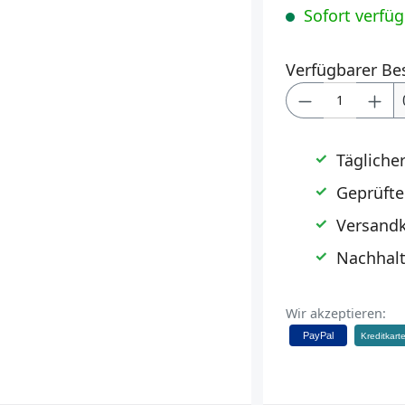
Sofort verfügb
Verfügbarer Be
Produkt Anz
Tägliche
Geprüfte
Versandk
Nachhalt
Wir akzeptieren:
PayPal
Kreditkart