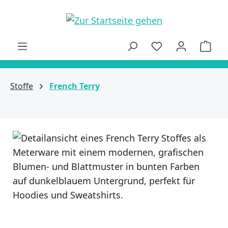
alt springen
Ware
Stoffe
French Terry
Bildergalerie überspringen