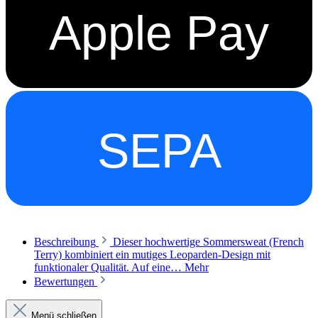
Apple Pay
SEPA
Beschreibung
Dieser hochwertige Sommersweat (French
Terry) kombiniert ein mutiges Leoparden-Design mit
funktionaler Qualität. Auf eine…
Mehr
Bewertungen
Menü schließen