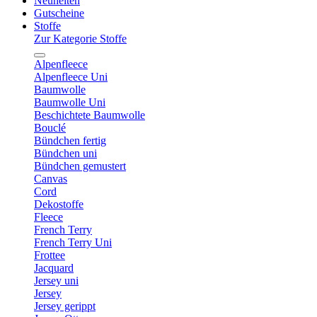
Neuheiten
Gutscheine
Stoffe
Zur Kategorie Stoffe
Alpenfleece
Alpenfleece Uni
Baumwolle
Baumwolle Uni
Beschichtete Baumwolle
Bouclé
Bündchen fertig
Bündchen uni
Bündchen gemustert
Canvas
Cord
Dekostoffe
Fleece
French Terry
French Terry Uni
Frottee
Jacquard
Jersey uni
Jersey
Jersey gerippt