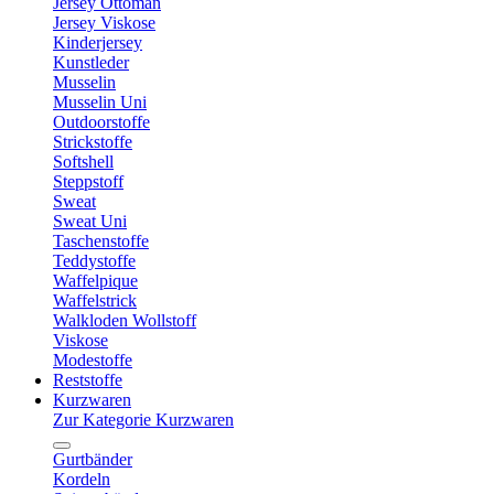
Jersey Ottoman
Jersey Viskose
Kinderjersey
Kunstleder
Musselin
Musselin Uni
Outdoorstoffe
Strickstoffe
Softshell
Steppstoff
Sweat
Sweat Uni
Taschenstoffe
Teddystoffe
Waffelpique
Waffelstrick
Walkloden Wollstoff
Viskose
Modestoffe
Reststoffe
Kurzwaren
Zur Kategorie Kurzwaren
Gurtbänder
Kordeln