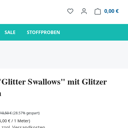
0,00 €
Ware
SALE
STOFFPROBEN
Glitter Swallows" mit Glitzer
n
10,50 €
(28.57% gespart)
5,00 € / 1 Meter)
. zzgl. Versandkosten