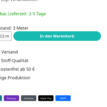
ar, Lieferzeit: 2-5 Tage
stand: 3 Meter
ahl: Gib den gewünschten Wert ein oder
0,5 m
In den Warenkorb
r Versand
 Stoff-Qualität
ostenfrei ab 50 €
ige Produktion
e
Ratepay
Vorkasse
Apple Pay
SEPA