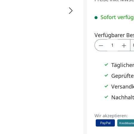
Sofort verfügb
Verfügbarer Be
Produkt Anz
Tägliche
Geprüfte
Versandk
Nachhalt
Wir akzeptieren:
PayPal
Kreditkart