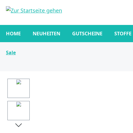
springen
Zur Hauptnavigation springen
HOME
NEUHEITEN
GUTSCHEINE
STOFFE
Sale
Bildergalerie überspringen