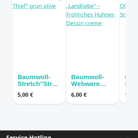
Baumwoll-
Baumwoll-
Can
Stretch"Straw
Webware
Stof
berry Thief"
„Landliebe“ –
"To
5,00 €
6,00 €
11,10
grün olive
Fröhliches
Flai
Hühner-
Oli
Dessin creme
(La
Stil)
Service-Hotline