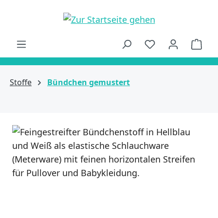
alt springen
Ware
Stoffe
Bündchen gemustert
Bildergalerie überspringen