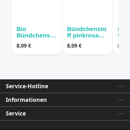
Bio
Bündchensto
Bün
Bündchensto
ff pinkrosa
fein
ff rost/braun
melange hell
grü
8,09 €
8,09 €
8,09 
melange
rün
Service-Hotline
Informationen
Service