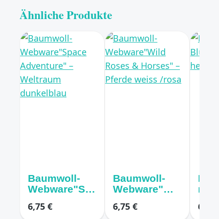
Ähnliche Produkte
Baumwoll-
Baumwoll-
Bau
Webware"Sp
Webware"Wil
mit
ace
d Roses &
Blu
6,75 €
6,75 €
6,75 
Adventure" –
Horses" –
er h