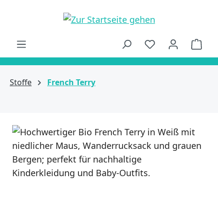
alt springen
Ware
Stoffe
French Terry
Bildergalerie überspringen