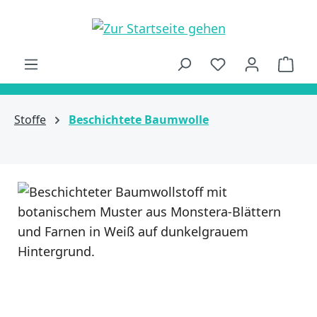
alt springen
Ware
Stoffe
Beschichtete Baumwolle
Bildergalerie überspringen