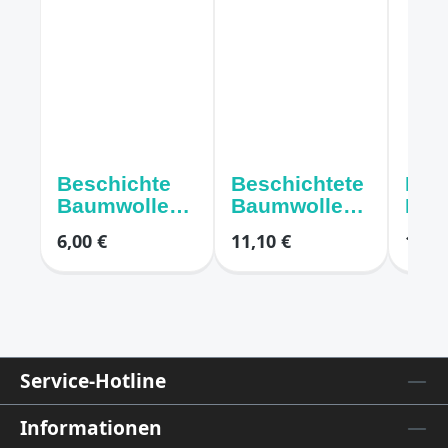
Beschichte
Beschichtete
Bes
Baumwolle
Baumwolle
Bau
"Kopfrechne
"Granite Dot"
"Gr
6,00 €
11,10 €
11,10
n" schwarz
creme mit
Tup
mit Zahlen
grauen
mit
Punkten
Pun
Service-Hotline
Informationen