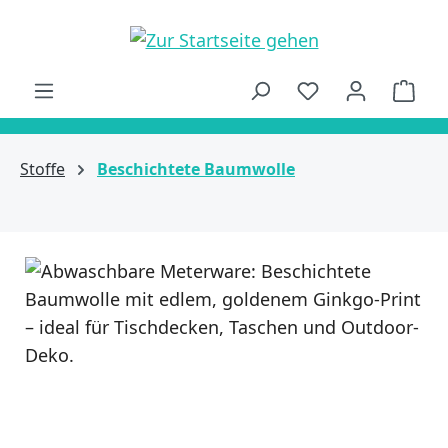
alt springen
Ware
Stoffe
Beschichtete Baumwolle
Bildergalerie überspringen