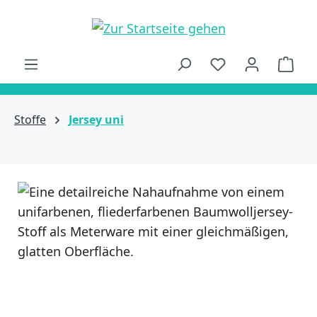
alt springen
Ware
Stoffe
Jersey uni
Bildergalerie überspringen