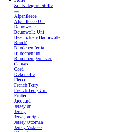
Stoffe
Zur Kategorie Stoffe
Alpenfleece
Alpenfleece Uni
Baumwolle
Baumwolle Uni
Beschichtete Baumwolle
Bouclé
Bündchen fertig
Bündchen uni
Bündchen gemustert
Canvas
Cord
Dekostoffe
Fleece
French Terry
French Terry Uni
Frottee
Jacquard
Jersey uni
Jersey
Jersey gerippt
Jersey Ottoman
Jersey Viskose