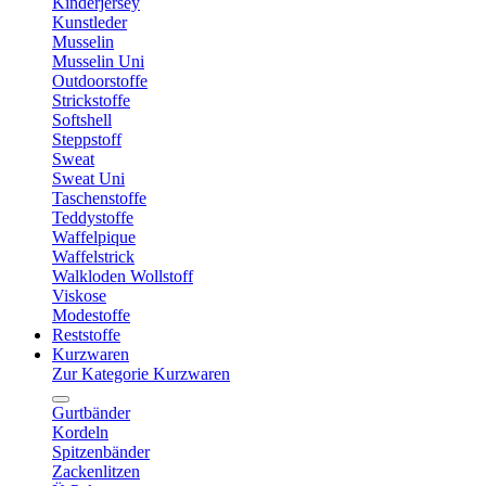
Kinderjersey
Kunstleder
Musselin
Musselin Uni
Outdoorstoffe
Strickstoffe
Softshell
Steppstoff
Sweat
Sweat Uni
Taschenstoffe
Teddystoffe
Waffelpique
Waffelstrick
Walkloden Wollstoff
Viskose
Modestoffe
Reststoffe
Kurzwaren
Zur Kategorie Kurzwaren
Gurtbänder
Kordeln
Spitzenbänder
Zackenlitzen