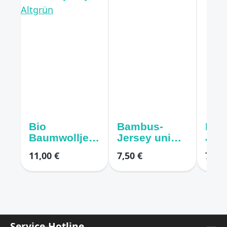
Bio
Bambus-
Bau
Baumwolljers
Jersey uni
Jerse
ey uni
Meer Grün
Aqu
11,00 €
7,50 €
7,50 
Altgrün
Service-Hotline