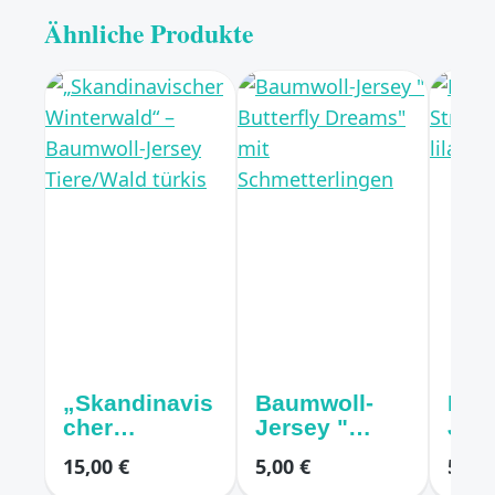
Ähnliche Produkte
„Skandinavis
Baumwoll-
Bau
cher
Jersey "
Jers
Winterwald“
Butterfly
Stre
15,00 €
5,00 €
5,00 
– Baumwoll-
Dreams" mit
Girls