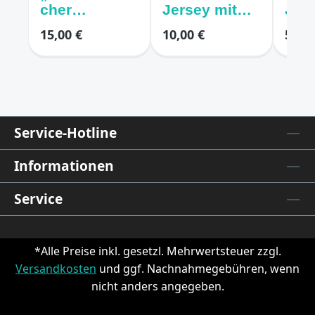
cher
Jersey mit
Jers
Winterwald“
kleinen
Butt
15,00 €
10,00 €
5,00 
– Baumwoll-
Blumenmust
Dre
Jersey
er beige
Schm
Tiere/Wald
gen
türkis
Service-Hotline
Informationen
Service
*Alle Preise inkl. gesetzl. Mehrwertsteuer zzgl.
Versandkosten
und ggf. Nachnahmegebühren, wenn
nicht anders angegeben.