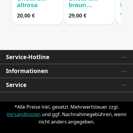
altrosa
braun
hell
melange
mel
20,00 €
29,00 €
7,50 
Service-Hotline
Informationen
Service
*Alle Preise inkl. gesetzl. Mehrwertsteuer zzgl.
Versandkosten
und ggf. Nachnahmegebühren, wenn
nicht anders angegeben.