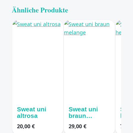
Ähnliche Produkte
Sweat uni
Sweat uni
Swe
altrosa
braun
hell
melange
mel
20,00 €
29,00 €
7,50 