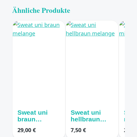
Ähnliche Produkte
Sweat uni
Sweat uni
Swe
braun
hellbraun
mitt
melange
melange
29,00 €
7,50 €
21,00