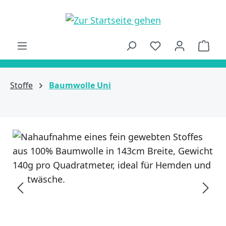
alt springen
Ware
Stoffe
Baumwolle Uni
Bildergalerie überspringen