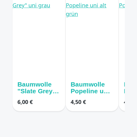
Baumwolle
Baumwolle
Bau
"Slate Grey"
Popeline uni
Pope
uni grau
alt grün
bei
6,00 €
4,50 €
4,50 